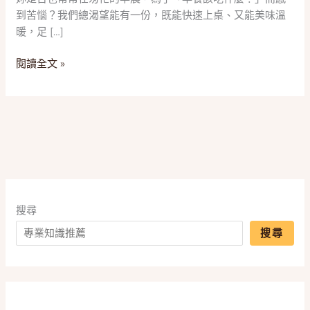
星！
到苦惱？我們總渴望能有一份，既能快速上桌、又能美味溫
2025
暖，足 […]
五
款
閱讀全文 »
「熱
壓
吐
司
機」
推
薦，
一
篇
搜尋
搞
搜尋
懂
可
換
烤
盤、