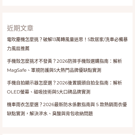
定
時
與
療
近期文章
癒
電吹塵機怎麼挑？破解13萬轉風量迷思！5款居家/洗車必備暴
早
餐
力風扇推薦
手機殼怎麼挑才不發黃？2026防摔手機殼選購指南：解析
MagSafe、軍規防護與5大熱門品牌優缺點實測
手機自拍顯示器怎麼選？2026後置鏡頭自拍全指南：解析
OLED螢幕、磁吸技術與5大口碑品牌實測
機車雨衣怎麼選？2026最新防水係數指南與 5 款熱銷雨衣優
缺點實測，解決滲水、臭酸與背包收納問題