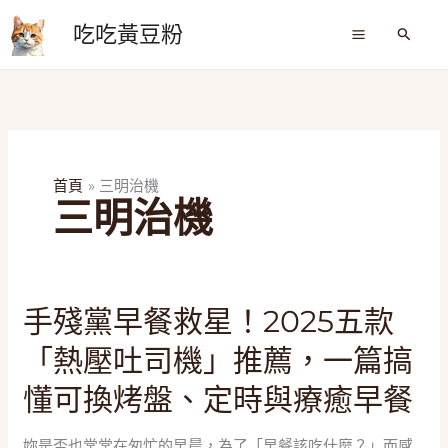
跳
吃吃黃豆粉
至
搜
尋
主
要
內
容
首頁
三明治機
三明治機
手
手殘黨早餐救星！2025五款
殘
「熱壓吐司機」推薦，一篇搞
黨
早
懂可換烤盤、定時與療癒早餐
餐
救
妳是否也常常在匆忙的早晨，為了「早餐該吃什麼？」而感