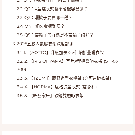
2.2
Q2：X型曬衣架會不會很容易倒？
2.3
Q3：曬被子要買哪一種？
2.4
Q4：組裝會很難嗎？
2.5
Q5：帶輪子的好還是不帶輪子的好？
3
2026五款人氣曬衣架深度評測
3.1
1. 【AOTTO】升級加長X型伸縮折疊曬衣架
3.2
2. 【IRIS OHYAMA】室內X型摺疊曬衣架 (STMX-
700)
3.3
3. 【TZUMii】藤野造型衣帽架 (亦可當曬衣架)
3.4
4. 【HOPMA】風格造型衣架 (雙掛桿)
3.5
5. 【匠藝家居】碳鋼雙層晾衣架