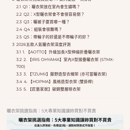
2.1
Q1：曬衣架放在室內會生鏽嗎？
2.2
Q2：X型曬衣架會不會很容易倒？
2.3
Q3：曬被子要買哪一種？
2.4
Q4：組裝會很難嗎？
2.5
Q5：帶輪子的好還是不帶輪子的好？
3
2026五款人氣曬衣架深度評測
3.1
1. 【AOTTO】升級加長X型伸縮折疊曬衣架
3.2
2. 【IRIS OHYAMA】室內X型摺疊曬衣架 (STMX-
700)
3.3
3. 【TZUMii】藤野造型衣帽架 (亦可當曬衣架)
3.4
4. 【HOPMA】風格造型衣架 (雙掛桿)
3.5
5. 【匠藝家居】碳鋼雙層晾衣架
曬衣架挑選指南：5大專業知識讓妳買對不買貴