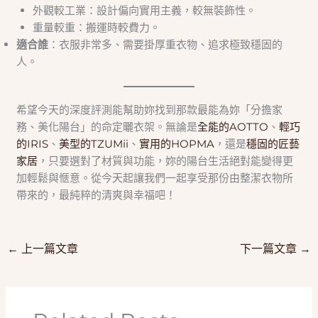
外觀較工業：設計偏向實用主義，較無裝飾性。
重量較重：搬運時較費力。
適合誰
：衣服非常多、需要掛厚重衣物、追求極致穩固的
人。
希望今天的深度評測能幫助妳找到那款最能為妳「分擔家
務、美化陽台」的命定曬衣架。無論是
全能的AOTTO
、
輕巧
的IRIS
、
美型的TZUMii
、
實用的HOPMA
，還是
穩固的匠藝
家居
，只要選對了材質與功能，妳的陽台生活絕對能變得更
加輕鬆與愜意。從今天起讓我們一起享受那份由整潔衣物所
帶來的，最純粹的清爽與幸福吧！
←
上一篇文章
下一篇文章
→