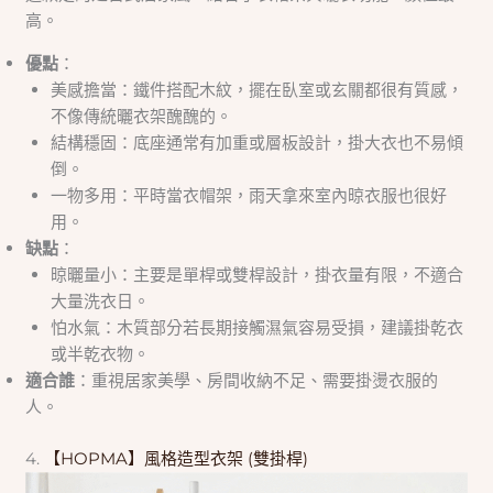
高。
優點
：
美感擔當：鐵件搭配木紋，擺在臥室或玄關都很有質感，
不像傳統曬衣架醜醜的。
結構穩固：底座通常有加重或層板設計，掛大衣也不易傾
倒。
一物多用：平時當衣帽架，雨天拿來室內晾衣服也很好
用。
缺點
：
晾曬量小：主要是單桿或雙桿設計，掛衣量有限，不適合
大量洗衣日。
怕水氣：木質部分若長期接觸濕氣容易受損，建議掛乾衣
或半乾衣物。
適合誰
：重視居家美學、房間收納不足、需要掛燙衣服的
人。
4.
【HOPMA】風格造型衣架 (雙掛桿)