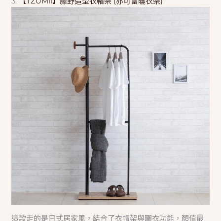
3.
【TZUMii】藤野造型衣帽架 (亦可當曬衣架)
這款走的是日式居家風，結合了衣帽架與曬衣功能，顏值最