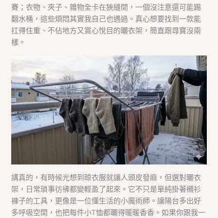
賽；衣物、夾子、雜物全卡在狹縫間，一個沒注意還可能踢
翻水桶，這些煩悶其實我自己也遇過。真心想要找到一款能
扛得住重、不佔地方又賞心悅目的曬衣架，簡直跟尋寶沒兩
樣。
講真的，有時候光想到晾衣服就讓人頭皮發麻，但選對曬衣
架，日常瑣事彷彿都變輕盈了起來。它不只是單純掛著襯衫
褲子的工具，更像是一位懂生活的小魔術師。讓陽台多出好
多呼吸空間，也把每件小T恤都曬得暖暖香香。如果你跟我一