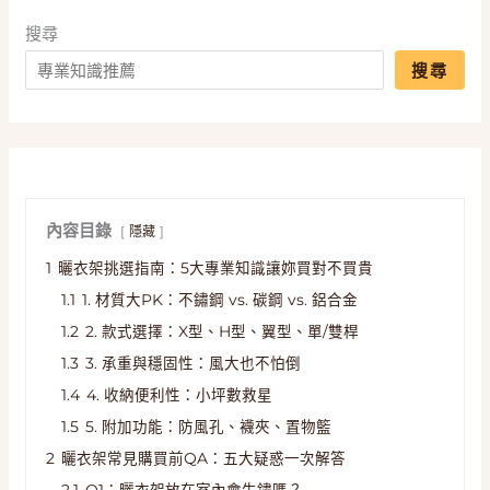
搜尋
搜尋
內容目錄
隱藏
1
曬衣架挑選指南：5大專業知識讓妳買對不買貴
1.1
1. 材質大PK：不鏽鋼 vs. 碳鋼 vs. 鋁合金
1.2
2. 款式選擇：X型、H型、翼型、單/雙桿
1.3
3. 承重與穩固性：風大也不怕倒
1.4
4. 收納便利性：小坪數救星
1.5
5. 附加功能：防風孔、襪夾、置物籃
2
曬衣架常見購買前QA：五大疑惑一次解答
2.1
Q1：曬衣架放在室內會生鏽嗎？