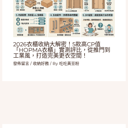
2026衣櫃收納大解密！5款高CP值
「HOPMA衣櫃」實測評比，從推門到
工業風，打造完美更衣空間！
發佈留言
/
收納好務
/ By
吃吃黃豆粉