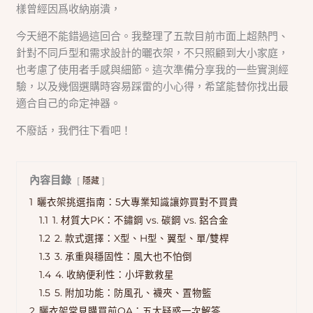
樣曾經因爲收納崩潰，
今天絕不能錯過這回合。我整理了五款目前市面上超熱門、
針對不同戶型和需求設計的曬衣架，不只照顧到大小家庭，
也考慮了使用者手感與細節。這次準備分享我的一些實測經
驗，以及幾個選購時容易踩雷的小心得，希望能替你找出最
適合自己的命定神器。
不廢話，我們往下看吧！
內容目錄
隱藏
1
曬衣架挑選指南：5大專業知識讓妳買對不買貴
1.1
1. 材質大PK：不鏽鋼 vs. 碳鋼 vs. 鋁合金
1.2
2. 款式選擇：X型、H型、翼型、單/雙桿
1.3
3. 承重與穩固性：風大也不怕倒
1.4
4. 收納便利性：小坪數救星
1.5
5. 附加功能：防風孔、襪夾、置物籃
2
曬衣架常見購買前QA：五大疑惑一次解答