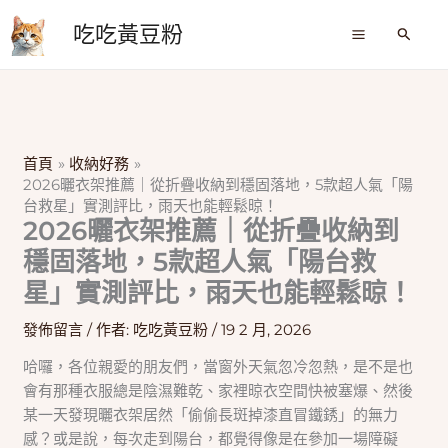
跳
吃吃黃豆粉
至
搜
尋
主
要
內
容
首頁
收納好務
2026曬衣架推薦｜從折疊收納到穩固落地，5款超人氣「陽
台救星」實測評比，雨天也能輕鬆晾！
2026曬衣架推薦｜從折疊收納到
穩固落地，5款超人氣「陽台救
星」實測評比，雨天也能輕鬆晾！
發佈留言
/ 作者:
吃吃黃豆粉
/
19 2 月, 2026
哈囉，各位親愛的朋友們，當窗外天氣忽冷忽熱，是不是也
會有那種衣服總是陰濕難乾、家裡晾衣空間快被塞爆、然後
某一天發現曬衣架居然「偷偷長斑掉漆直冒鐵銹」的無力
感？或是說，每次走到陽台，都覺得像是在參加一場障礙