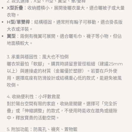
2. 款式選擇：X型、H型、翼型、單/雙桿
X型折疊
：收納體積小，展開後曬衣量大，適合曬被子或大量
衣物。
H型/單雙桿
：結構穩固，通常附有輪子可移動，適合掛長版
大衣或洋裝。
翼型
：兩側有機翼可展開，適合曬毛巾、襪子等小物，但佔
地面積較大。
3. 承重與穩固性：風大也不怕倒
曬衣架最怕「軟腳」。購買時請留意管徑粗細（建議25mm
以上）與連接處的材質（金屬優於塑膠）。若要在戶外使
用，選擇底座有防滑設計或結構重心低的款式，能避免被風
吹倒。
4. 收納便利性：小坪數救星
對於陽台空間有限的家庭，收納是關鍵。選擇可「完全折
疊」或「伸縮調整」的款式，不使用時能收在牆角或縫隙
中，釋放寶貴的活動空間。
5. 附加功能：防風孔、襪夾、置物籃