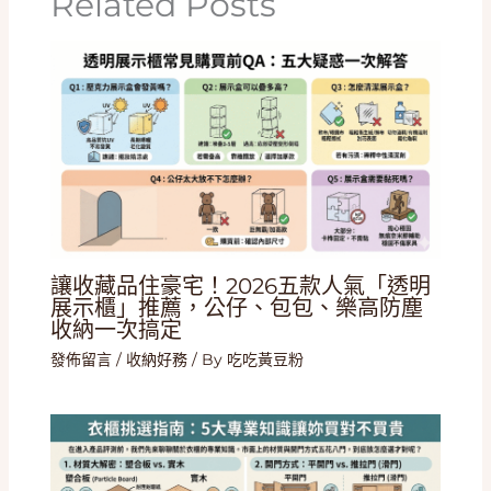
Related Posts
讓收藏品住豪宅！2026五款人氣「透明
展示櫃」推薦，公仔、包包、樂高防塵
收納一次搞定
發佈留言
/
收納好務
/ By
吃吃黃豆粉