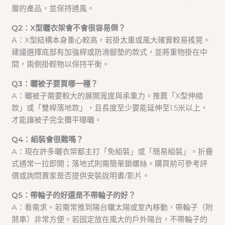
層的產品，並保持通風。
Q2：X型曬衣架會不會很容易倒？
A：X型結構本身重心較高，若掛太重或風大確實較易搖晃。
建議選擇底部有加強桿或防滑腳墊的款式，並將重物掛在中
間，兩側掛輕物以保持平衡。
Q3：曬被子要買哪一種？
A：曬被子需要較大的展開寬度與承重力。推薦「X型伸縮
款」或「雙桿落地款」，且長度至少要能延伸至1.5米以上，
才能讓被子完全攤平曝曬。
Q4：組裝會很難嗎？
A：現在許多曬衣架都主打「免組裝」或「簡易組裝」。折疊
式通常一拉即開；落地式則需簡單鎖螺絲。購買前可參考評
價或詢問賣家是否提供安裝說明書/影片。
Q5：帶輪子的好還是不帶輪子的好？
A：看需求。若需常推到陽台曬太陽或室內移動，帶輪子（附
煞車）非常方便。若固定放在風大的戶外陽台，不帶輪子的