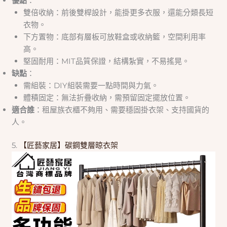
優點
：
雙倍收納：前後雙桿設計，能掛更多衣服，還能分類長短
衣物。
下方置物：底部有層板可放鞋盒或收納籃，空間利用率
高。
堅固耐用：MIT品質保證，結構紮實，不易搖晃。
缺點
：
需組裝：DIY組裝需要一點時間與力氣。
體積固定：無法折疊收納，需預留固定擺放位置。
適合誰
：租屋族衣櫃不夠用、需要穩固掛衣架、支持國貨的
人。
5.
【匠藝家居】碳鋼雙層晾衣架