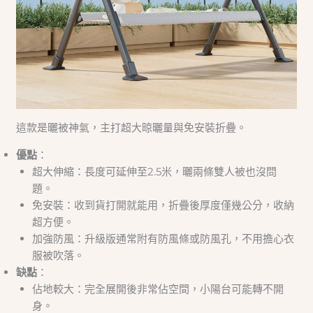
這款是曬被神氣，主打超大晾曬量與免安裝折疊。
優點
：
超大伸縮：長度可延伸至2.5米，曬兩條雙人被也沒問
題。
免安裝：收到貨打開就能用，折疊後厚度僅幾公分，收納
超方便。
加強防風：升級版通常附有防風條或防風孔，不用擔心衣
服被吹落。
缺點
：
佔地較大：完全展開後非常佔空間，小陽台可能轉不開
身。