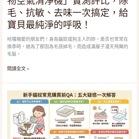
物空氣清淨機」實測評比，除
解
清
放
毛、抗敏、去味一次搞定，給
淨
妳
機」
寶貝最純淨的呼吸！
的
實
雙
測
手
哈囉親愛的朋友們！身為貓奴或狗主人的妳，是否也常常在
評
換季時，總為了那因為毛孩掉毛，而造成滿屋子漫天飛舞的
比，
毛髮，
除
毛、
閱讀全文 »
抗
敏、
去
2026
味
貓
一
砂
次
推
搞
薦
定，
｜
給
告