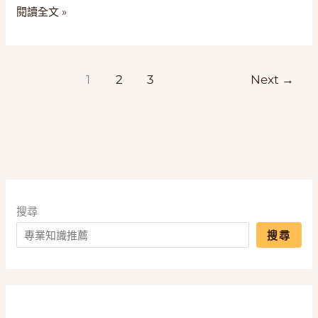
五
懂
閱讀全文 »
款
安
「貓
全、
糧」
血
推
線
1
2
3
Next
→
薦，
與
一
不
篇
流
搞
血
懂
無
穀、
凍
搜尋
乾
搜尋
與
主
食
挑
選