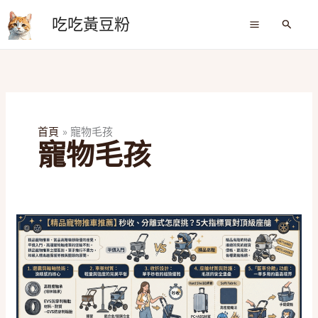
跳
吃吃黃豆粉
至
搜
尋
主
要
內
容
首頁
寵物毛孩
寵物毛孩
寵
物
推
車
怎
麼