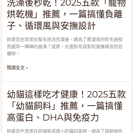
洗澡後秒乾！2025五款「寵物
讓
澡
主
烘乾機」推薦，一篇搞懂負離
後
子
秒
如
子、循環風與安撫設計
乾！
廁
2025
好
妳是否也常常在幫毛孩洗完澡後，總為了那漫長的吹毛過程
五
舒
而感到一陣陣的崩潰？或是，在面對毛孩對吹風機噪音的恐
款
心！
懼時，
「寵
物
閱讀全文 »
烘
乾
機」
幼
幼貓這樣吃才健康！2025五款
推
貓
薦，
「幼貓飼料」推薦，一篇搞懂
這
一
樣
篇
高蛋白、DHA與免疫力
吃
搞
才
懂
妳是否也常常在迎接新成員小奶貓回家時，總為了該給牠吃