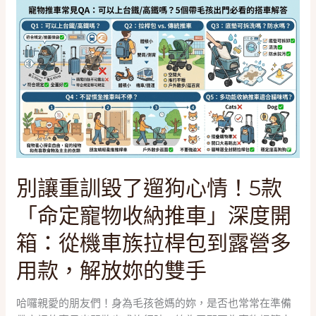
別
析
讓
避
重
震
訓
技
毀
術、
了
高
遛
鐵
狗
尺
心
寸
情！
規
5
定
別讓重訓毀了遛狗心情！5款
款
與
「命定寵物收納推車」深度開
「命
5
定
大
箱：從機車族拉桿包到露營多
寵
熱
物
用款，解放妳的雙手
門
收
款
納
實
哈囉親愛的朋友們！身為毛孩爸媽的妳，是否也常常在準備
推