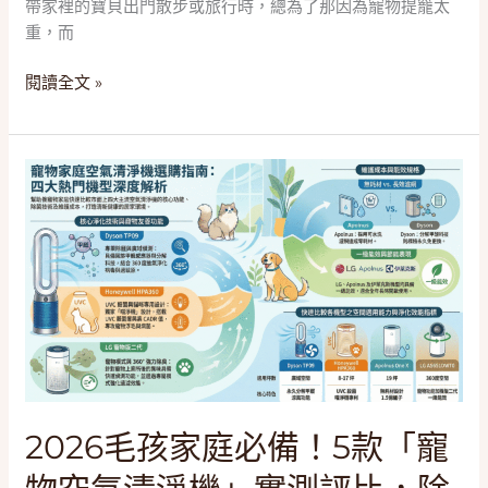
測
帶家裡的寶貝出門散步或旅行時，總為了那因為寵物提籠太
車」
重，而
深
度
閱讀全文 »
開
箱：
從
2026
機
毛
車
孩
族
家
拉
庭
桿
必
包
備！
到
5
露
款
營
「寵
多
物
2026毛孩家庭必備！5款「寵
用
空
款，
氣