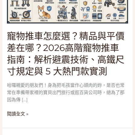
選？
精
品
與
平
寵物推車怎麼選？精品與平價
價
差在哪？2026高階寵物推車
差
在
指南：解析避震技術、高鐵尺
哪？
2026
寸規定與 5 大熱門款實測
高
階
哈囉親愛的朋友們！身為把毛孩當作心頭肉的妳，是否也常
寵
常在準備帶家裡的寶貝出門旅行或逛百貨公司時，總為了那
物
因為傳 […]
推
車
閱讀全文 »
指
南：
解