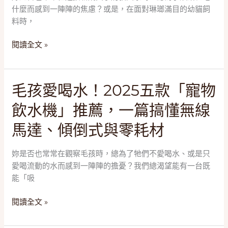
健
負
什麼而感到一陣陣的焦慮？或是，在面對琳瑯滿目的幼貓飼
康！
離
料時，
2025
子、
五
循
閱讀全文 »
款
環
「幼
風
貓
與
毛
毛孩愛喝水！2025五款「寵物
飼
安
孩
料」
撫
飲水機」推薦，一篇搞懂無線
愛
推
設
喝
薦，
馬達、傾倒式與零耗材
計
水！
一
2025
篇
妳是否也常常在觀察毛孩時，總為了牠們不愛喝水、或是只
五
搞
愛喝流動的水而感到一陣陣的擔憂？我們總渴望能有一台既
款
懂
能「吸
「寵
高
物
蛋
閱讀全文 »
飲
白、
水
DHA