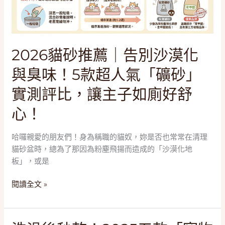
寶
別
貝
沙
最
漠
純
化
2026貓砂推薦｜告別沙漠化
淨
與
的
與臭味！5款超人氣「礦砂」
臭
呼
味！
吸！
實測評比，讓主子如廁好舒
5
款
心！
超
人
哈囉親愛的朋友們！身為稱職的貓奴，妳是否也常常在清理
氣
貓砂盆時，總為了那因為粉塵飛揚而造成的「沙漠化地
「礦
板」，或是
砂」
實
閱讀全文 »
測
評
比，
洗