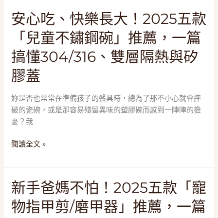
機」
與
安
安心吃、快樂長大！2025五款
推
免
心
薦，
疫
「兒童不鏽鋼碗」推薦，一篇
吃、
一
力
快
篇
搞懂304/316、雙層隔熱與矽
樂
搞
膠蓋
長
懂
大！
無
2025
線
妳是否也常常在準備孩子的餐具時，總為了那不小心就會摔
五
馬
破的瓷碗，或是那容易殘留異味的塑膠碗而感到一陣陣的擔
款
達、
憂？我
「兒
傾
童
閱讀全文 »
倒
不
式
鏽
與
鋼
零
新
新手爸媽不怕！2025五款「寵
碗」
耗
手
推
物指甲剪/磨甲器」推薦，一篇
材
爸
薦，