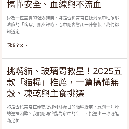
媽
搞懂安全、血線與不流血
一
不
篇
怕！
搞
身為一位盡責的貓奴狗僕，妳是否也常常在聽到家中毛孩那
2025
懂
清脆的「喀喀」腳步聲時，心中總會響起一陣警報？我們都
五
304/316、
知道定
款
雙
「寵
閱讀全文 »
層
物
隔
指
熱
甲
與
挑
挑嘴貓、玻璃胃救星！2025五
剪/
矽
嘴
磨
款「貓糧」推薦，一篇搞懂無
膠
貓、
甲
蓋
玻
器」
穀、凍乾與主食挑選
璃
推
胃
薦，
妳是否也常常在寵物店那琳瑯滿目的貓糧牆前，感到一陣陣
救
一
的選擇困難？我們總渴望能為家中的皇上，挑選出一款既能
星！
篇
滿足牠
2025
搞