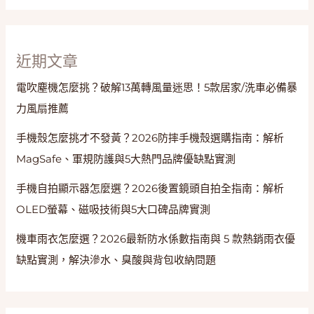
近期文章
電吹塵機怎麼挑？破解13萬轉風量迷思！5款居家/洗車必備暴
力風扇推薦
手機殼怎麼挑才不發黃？2026防摔手機殼選購指南：解析
MagSafe、軍規防護與5大熱門品牌優缺點實測
手機自拍顯示器怎麼選？2026後置鏡頭自拍全指南：解析
OLED螢幕、磁吸技術與5大口碑品牌實測
機車雨衣怎麼選？2026最新防水係數指南與 5 款熱銷雨衣優
缺點實測，解決滲水、臭酸與背包收納問題