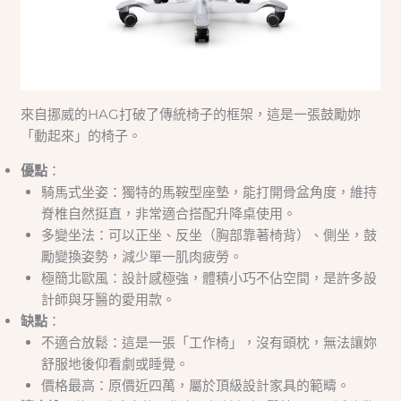
來自挪威的HAG打破了傳統椅子的框架，這是一張鼓勵妳
「動起來」的椅子。
優點
：
騎馬式坐姿：獨特的馬鞍型座墊，能打開骨盆角度，維持
脊椎自然挺直，非常適合搭配升降桌使用。
多變坐法：可以正坐、反坐（胸部靠著椅背）、側坐，鼓
勵變換姿勢，減少單一肌肉疲勞。
極簡北歐風：設計感極強，體積小巧不佔空間，是許多設
計師與牙醫的愛用款。
缺點
：
不適合放鬆：這是一張「工作椅」，沒有頭枕，無法讓妳
舒服地後仰看劇或睡覺。
價格最高：原價近四萬，屬於頂級設計家具的範疇。