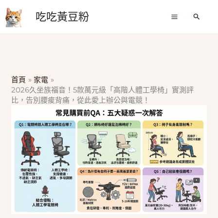
跳
吃吃黃豆粉
至
搜
尋
主
要
內
容
首頁
家電
2026久坐族福音！5款萬元級「高階人體工學椅」實測評
比，告別腰痠背痛，從此愛上辦公與電競！