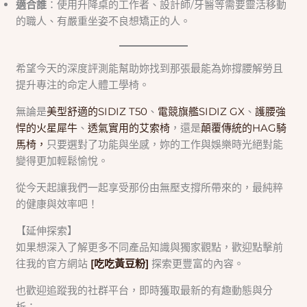
適合誰
：使用升降桌的工作者、設計師/牙醫等需要靈活移動
的職人、有嚴重坐姿不良想矯正的人。
希望今天的深度評測能幫助妳找到那張最能為妳撐腰解勞且
提升專注的命定人體工學椅。
無論是
美型舒適的SIDIZ T50
、
電競旗艦SIDIZ GX
、
護腰強
悍的火星犀牛
、
透氣實用的艾索椅
，還是
顛覆傳統的HAG騎
馬椅，
只要選對了功能與坐感，妳的工作與娛樂時光絕對能
變得更加輕鬆愉悅。
從今天起讓我們一起享受那份由無壓支撐所帶來的，最純粹
的健康與效率吧！
【延伸探索】
如果想深入了解更多不同產品知識與獨家觀點，歡迎點擊前
往我的官方網站
[吃吃黃豆粉]
探索更豐富的內容。
也歡迎追蹤我的社群平台，即時獲取最新的有趣動態與分
析：