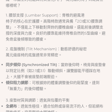
哪裡呢？
1. 腰部支撐 (Lumbar Support)：脊椎的避風港
椅子的核心在於護腰。高階椅款通常具備「2D或3D腰靠調
整」，不僅能上下移動對齊妳的腰椎曲線，還能前後調整支
撐的深度與力度。良好的腰靠能維持脊椎自然的S型曲線，避
免骨盆後傾導致的腰痠。
2. 底盤機制 (Tilt Mechanism)：動態舒適的秘密
萬元級座椅的底盤通常非常精密。
同步傾仰 (Synchronized Tilt)
：當妳後仰時，椅背與座墊會
以特定比例（如2:1或3:1）聯動傾斜，讓雙腳能平穩踩在地
上，大腿不會被座墊前端壓迫。
傾仰阻力調節
：可根據妳的體重調整後仰的鬆緊度，達到
「無重力」的後仰體驗。
3. 座墊材質與調節：透氣與包覆的平衡
全網布
：透氣性極佳，適合怕熱或容易流汗的人，但若網布