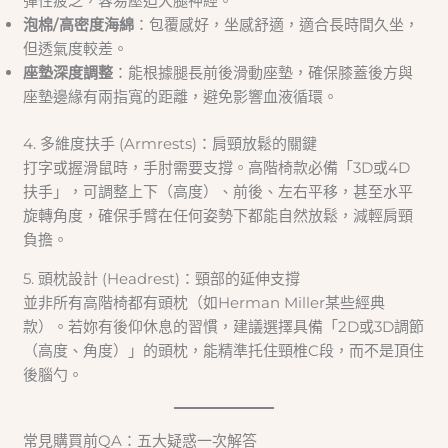
彈性疲乏，容易壓迫大腿神經。
泡棉/高密度海綿
：包覆感好，坐感舒適，適合長時間久坐，
但透氣度較差。
座墊深度調整
：能根據腿長前後滑動座墊，確保膝蓋後方與
座墊邊緣有兩指寬的距離，避免影響血液循環。
4. 多維度扶手 (Armrests)：肩頸放鬆的關鍵
打字或握滑鼠時，手肘需要支撐。高階椅款必備「3D或4D
扶手」，可調整上下（高度）、前後、左右平移，甚至水平
旋轉角度，確保手臂在任何姿勢下都能自然放鬆，減輕肩頸
負擔。
5. 頭枕設計 (Headrest)：頸部的延伸支撐
並非所有高階椅都有頭枕（如Herman Miller某些經典
款）。若妳有後仰休息的習慣，建議選擇具備「2D或3D調節
（高度、角度）」的頭枕，能精準托住頸椎C段，而不是頂住
後腦勺。
常見購買前QA：五大疑惑一次解答