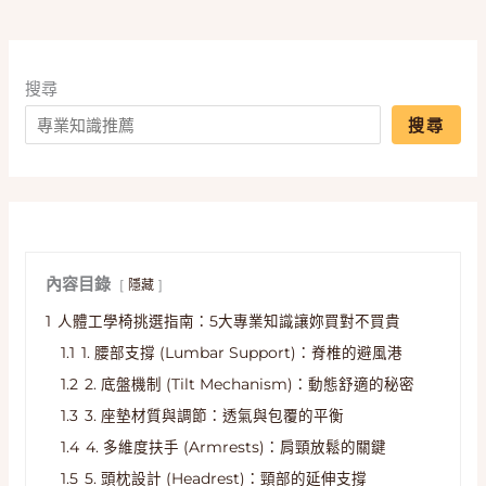
搜尋
搜尋
內容目錄
隱藏
1
人體工學椅挑選指南：5大專業知識讓妳買對不買貴
1.1
1. 腰部支撐 (Lumbar Support)：脊椎的避風港
1.2
2. 底盤機制 (Tilt Mechanism)：動態舒適的秘密
1.3
3. 座墊材質與調節：透氣與包覆的平衡
1.4
4. 多維度扶手 (Armrests)：肩頸放鬆的關鍵
1.5
5. 頭枕設計 (Headrest)：頸部的延伸支撐