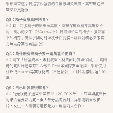
網布是首選；若追求沙發般的包覆感與柔軟度，高密度泡棉
座墊會更舒服。
Q3：椅子有身高限制嗎？
A：有！每張椅子的氣壓棒高度、座墊深度與椅背高度都不
同。嬌小的女生（160cm以下）若買到坐深的椅子，腰會靠
不到椅背；高個子則可能頭枕卡在肩膀。購買前務必參考官
方建議身高或實體試坐。
Q4：為什麽有些椅子要一兩萬甚至更貴？
A：貴在「研發成本、專利底盤、材質耐用度與保固」。高階
椅的氣壓棒通常有TÜV或BIFMA等國際安全認證，網布使用
杜邦或Matrex等高級材質（不易鬆弛），且保固期長達5-10
年。
Q5：自己組裝會很難嗎？
A：萬元級椅子通常重量較重（20-30公斤），底盤與氣壓棒
的結合需要點力氣。但大部分品牌會附上詳細說明書或影
片，女生一人組裝可能較吃力，建議兩人合作。