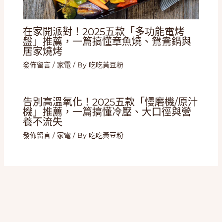
在家開派對！2025五款「多功能電烤
盤」推薦，一篇搞懂章魚燒、鴛鴦鍋與
居家燒烤
發佈留言
/
家電
/ By
吃吃黃豆粉
告別高溫氧化！2025五款「慢磨機/原汁
機」推薦，一篇搞懂冷壓、大口徑與營
養不流失
發佈留言
/
家電
/ By
吃吃黃豆粉