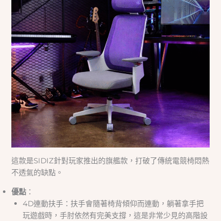
這款是SIDIZ針對玩家推出的旗艦款，打破了傳統電競椅悶熱
不透氣的缺點。
優點
：
4D連動扶手：扶手會隨著椅背傾仰而連動，躺著拿手把
玩遊戲時，手肘依然有完美支撐，這是非常少見的高階設