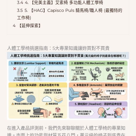
3.4
4. 【完美主義】艾索椅 多功能人體工學椅
3.5
5. 【HAG】Capisco Puls 騎馬椅/職人椅 (最獨特的
工作椅)
4
【延伸探索】
人體工學椅挑選指南：5大專業知識讓妳買對不買貴
在進入產品評測前，我們先來聊聊關於人體工學椅的專業知
識。市面上的功能與材質五花八門，萬元級的椅子到底貴在