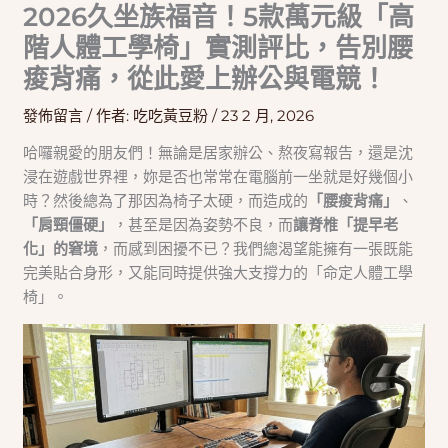
2026久坐族福音！5款萬元級「高
階人體工學椅」實測評比，告別腰
痠背痛，從此愛上辦公與電競！
發佈留言
/ 作者:
吃吃黃豆粉
/
23 2 月, 2026
哈囉親愛的朋友們！無論是居家辦公、熬夜寫報告，還是沈
浸在遊戲世界裡，妳是否也常常在電腦前一坐就是好幾個小
時？然後總為了那因為椅子太硬，而造成的
「腰痠背痛」
、
「肩頸僵硬」
，甚至是因為姿勢不良，而
讓脊椎「提早老
化」的窘境
，而感到困擾不已？我們總渴望能擁有一張既能
完美貼合身形，又能同時提供強大支撐力的「命定人體工學
椅」。