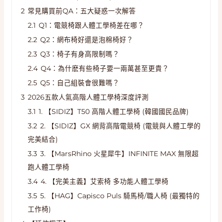
2
常見購買前QA：五大疑惑一次解答
2.1
Q1：電競椅跟人體工學椅差在哪？
2.2
Q2：網布椅好還是泡棉椅好？
2.3
Q3：椅子有身高限制嗎？
2.4
Q4：為什麽有些椅子要一兩萬甚至更貴？
2.5
Q5：自己組裝會很難嗎？
3
2026五款人氣高階人體工學椅深度評測
3.1
1. 【SIDIZ】T50 高階人體工學椅 (韓國國民品牌)
3.2
2. 【SIDIZ】GX 網背高階電競椅 (電競與人體工學的
完美結合)
3.3
3. 【MarsRhino 火星犀牛】INFINITE MAX 無限超
跑人體工學椅
3.4
4. 【完美主義】艾索椅 多功能人體工學椅
3.5
5. 【HAG】Capisco Puls 騎馬椅/職人椅 (最獨特的
工作椅)