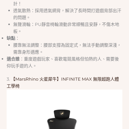
計！
透氣散熱：採用透氣網背，解決了長時間打遊戲背部出汗
的問題。
無聲滑輪：PU靜音椅輪滑動非常順暢且安靜，不傷木地
板。
缺點
：
腰靠無法調整：腰部支撐為固定式，無法手動調整深淺，
需靠身形適應。
適合誰
：重度遊戲玩家、喜歡電競風格但怕熱的人、需要後
仰玩手遊的人。
3.
【MarsRhino 火星犀牛】INFINITE MAX 無限超跑人體
工學椅