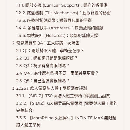
1.1
1. 腰部支撐 (Lumbar Support)：脊椎的避風港
1.2
2. 底盤機制 (Tilt Mechanism)：動態舒適的秘密
1.3
3. 座墊材質與調節：透氣與包覆的平衡
1.4
4. 多維度扶手 (Armrests)：肩頸放鬆的關鍵
1.5
5. 頭枕設計 (Headrest)：頸部的延伸支撐
2
常見購買前QA：五大疑惑一次解答
2.1
Q1：電競椅跟人體工學椅差在哪？
2.2
Q2：網布椅好還是泡棉椅好？
2.3
Q3：椅子有身高限制嗎？
2.4
Q4：為什麽有些椅子要一兩萬甚至更貴？
2.5
Q5：自己組裝會很難嗎？
3
2026五款人氣高階人體工學椅深度評測
3.1
1. 【SIDIZ】T50 高階人體工學椅 (韓國國民品牌)
3.2
2. 【SIDIZ】GX 網背高階電競椅 (電競與人體工學的
完美結合)
3.3
3. 【MarsRhino 火星犀牛】INFINITE MAX 無限超
跑人體工學椅