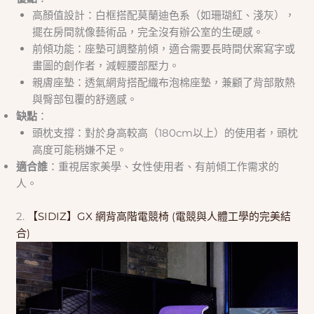
高顏值設計：白框搭配莫蘭迪色系（如珊瑚紅、淺灰），
擺在房間就像藝術品，完全沒有辦公室的生硬感。
前傾功能：座墊可調整前傾，適合需要長時間伏案寫字或
畫圖的創作者，減輕腰部壓力。
親膚座墊：透氣網背搭配織布泡棉座墊，兼顧了背部散熱
與臀部包覆的舒適感。
缺點
：
頭枕支撐：對於身高較高（180cm以上）的使用者，頭枕
高度可能稍嫌不足。
適合誰
：重視居家美學、女性使用者、有前傾工作需求的
人。
2.
【SIDIZ】GX 網背高階電競椅 (電競與人體工學的完美結
合)